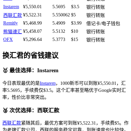
Instarem
¥5,550.01
5.5695
$3.5
银行转账
¥5,522.31
5.550062
$5
西联汇款
银行转账
Remitly
¥5,468.99
5.4909
$3.99
借记卡/电子钱包
¥5,458.07
5.5132
$10
熊猫速汇
银行转账
OFX
¥5,296.64
5.3773
$15
银行转账
换汇君的省钱建议
🥇 最佳选择：Instarem
今日表现最优的是
Instarem
，1000新币可以到账¥5,550.01，汇
率5.5695，手续费仅$3.5。这个汇率甚至略优于Google实时汇
率，性价比非常突出。
🥈 次优选择：西联汇款
西联汇款
紧随其后，最优方案可到账¥5,522.31，手续费$5。作
为老牌汇款公司，西联的服务稳定可靠，到账速度也比较快。