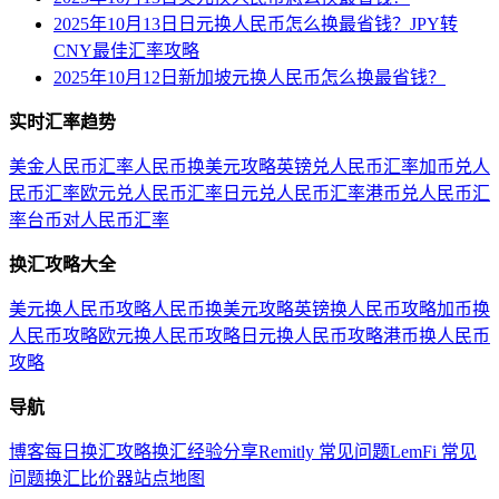
2025年10月13日日元换人民币怎么换最省钱？JPY转
CNY最佳汇率攻略
2025年10月12日新加坡元换人民币怎么换最省钱？
实时汇率趋势
美金人民币汇率
人民币换美元攻略
英镑兑人民币汇率
加币兑人
民币汇率
欧元兑人民币汇率
日元兑人民币汇率
港币兑人民币汇
率
台币对人民币汇率
换汇攻略大全
美元换人民币攻略
人民币换美元攻略
英镑换人民币攻略
加币换
人民币攻略
欧元换人民币攻略
日元换人民币攻略
港币换人民币
攻略
导航
博客
每日换汇攻略
换汇经验分享
Remitly 常见问题
LemFi 常见
问题
换汇比价器
站点地图