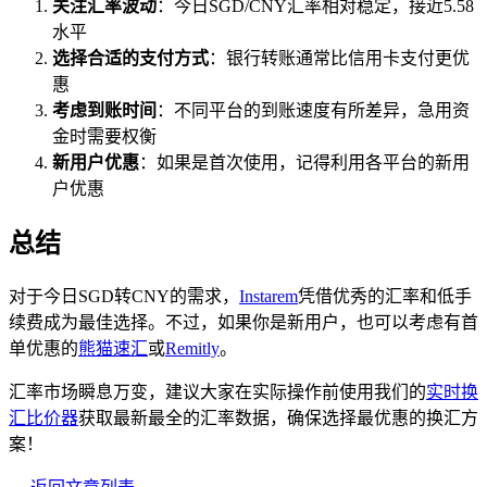
关注汇率波动
：今日SGD/CNY汇率相对稳定，接近5.58
水平
选择合适的支付方式
：银行转账通常比信用卡支付更优
惠
考虑到账时间
：不同平台的到账速度有所差异，急用资
金时需要权衡
新用户优惠
：如果是首次使用，记得利用各平台的新用
户优惠
总结
对于今日SGD转CNY的需求，
Instarem
凭借优秀的汇率和低手
续费成为最佳选择。不过，如果你是新用户，也可以考虑有首
单优惠的
熊猫速汇
或
Remitly
。
汇率市场瞬息万变，建议大家在实际操作前使用我们的
实时换
汇比价器
获取最新最全的汇率数据，确保选择最优惠的换汇方
案！