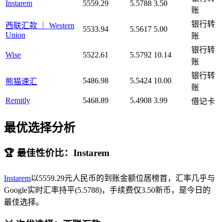
Instarem
5559.29
5.5788
3.50
账
银行转
西联汇款 ｜ Western
5533.94
5.5617
5.00
Union
账
银行转
Wise
5522.61
5.5792
10.14
账
银行转
5486.98
5.5424
10.00
熊猫速汇
账
Remitly
5468.89
5.4908
3.99
借记卡
最优选择分析
🏆 最佳性价比：Instarem
Instarem
以5559.29元人民币的到账金额位居榜首，汇率几乎与
Google实时汇率持平(5.5788)，手续费仅3.50新币，是今日的
最佳选择。