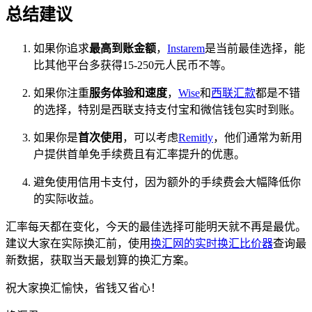
总结建议
如果你追求
最高到账金额
，
Instarem
是当前最佳选择，能
比其他平台多获得15-250元人民币不等。
如果你注重
服务体验和速度
，
Wise
和
西联汇款
都是不错
的选择，特别是西联支持支付宝和微信钱包实时到账。
如果你是
首次使用
，可以考虑
Remitly
，他们通常为新用
户提供首单免手续费且有汇率提升的优惠。
避免使用信用卡支付，因为额外的手续费会大幅降低你
的实际收益。
汇率每天都在变化，今天的最佳选择可能明天就不再是最优。
建议大家在实际换汇前，使用
换汇网的实时换汇比价器
查询最
新数据，获取当天最划算的换汇方案。
祝大家换汇愉快，省钱又省心！