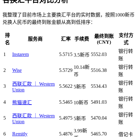
各换汇平台对比分析
我整理了目前市场上主要换汇平台的实时数据，按照1000新币
兑换人民币的最终到账金额从高到低排序：
排
支付方
最终到账
服务商
汇率
手续费
(CNY)
名
式
银行转
1
Instarem
5.5715
5552.03
3.5新币
账
10.14新
银行转
2
Wise
5.5729
5516.38
币
账
银行转
西联汇款 ｜ Western
3
5.5622
5534.43
5新币
Union
账
银行转
4
5.5465
5491.03
熊猫速汇
10新币
账
银行转
西联汇款 ｜ Western
5
5.4975
5470.04
5新币
Union
账
3.99新
6
Remitly
5.4876
5465.70
借记卡