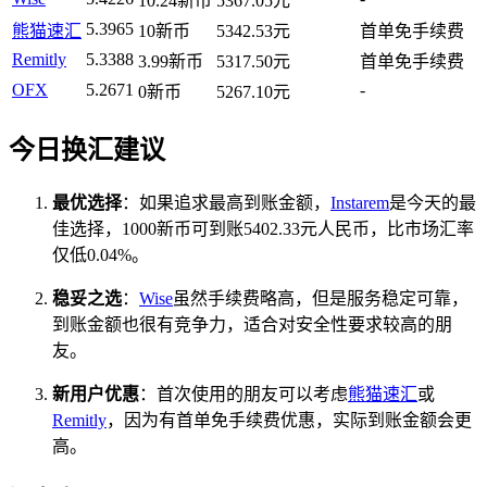
10.24新币
5367.05元
5.3965
熊猫速汇
10新币
5342.53元
首单免手续费
Remitly
5.3388
3.99新币
5317.50元
首单免手续费
OFX
5.2671
-
0新币
5267.10元
今日换汇建议
最优选择
：如果追求最高到账金额，
Instarem
是今天的最
佳选择，1000新币可到账5402.33元人民币，比市场汇率
仅低0.04%。
稳妥之选
：
Wise
虽然手续费略高，但是服务稳定可靠，
到账金额也很有竞争力，适合对安全性要求较高的朋
友。
新用户优惠
：首次使用的朋友可以考虑
熊猫速汇
或
Remitly
，因为有首单免手续费优惠，实际到账金额会更
高。