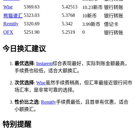
Wise
5369.63
5.42513
10.23新币
银行转账
5323.03
5.3768
熊猫速汇
10新币
银行转账
Remitly
5320.69
5.342
3.99新币
借记卡
OFX
5251.90
5.2519
0
银行转账
今日换汇建议
最优选择
:
Instarem
综合表现最好，实际到账金额最高，
手续费也较低，适合大额换汇。
次优选择
:
Wise
虽然手续费稍高，但汇率最接近银行间市
场汇率，是非常可靠的选择。
性价比之选
:
Remitly
手续费最低，且首单有优惠，适合
小额换汇。
特别提醒