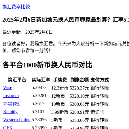
换汇费率比较
2025年2月6日新加坡元换人民币哪家最划算？汇率5.
最近更新：
2025年2月6日
各位读者好，我是换汇君。今天来为大家分析一下新加坡元兑换人民
价，帮您节省每一分钱！
各平台1000新币换人民币对比
换汇平台
实际汇率
手续费
到账金额
支付方式
Wise
5.39473
12.3新币
5328.37元
银行转账
Instarem
5.39281
12新币
5328.10元
银行转账
5.3617
熊猫速汇
10新币
5308.08元
银行转账
Remitly
5.3101
3.99新币
5288.91元
借记卡
Western Union
5.38056
5新币
5353.66元
银行转账
OFX
5.23990
0新币
5239.90元
银行转账