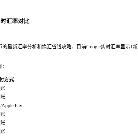
实时汇率对比
新汇率分析和换汇省钱攻略。目前Google实时汇率显示1新币
额：
付方式
转账
转账
pple Pay
转账
转账
转账