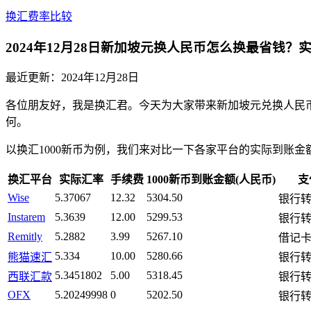
换汇费率比较
2024年12月28日新加坡元换人民币怎么换最省钱？
最近更新：
2024年12月28日
各位朋友好，我是换汇君。今天为大家带来新加坡元兑换人民币的最
何。
以换汇1000新币为例，我们来对比一下各家平台的实际到账金
换汇平台
实际汇率
手续费
1000新币到账金额(人民币)
支
Wise
5.37067
12.32
5304.50
银行
Instarem
5.3639
12.00
5299.53
银行
Remitly
5.2882
3.99
5267.10
借记卡/A
5.334
10.00
5280.66
熊猫速汇
银行
5.3451802
5.00
5318.45
西联汇款
银行
OFX
5.20249998
0
5202.50
银行