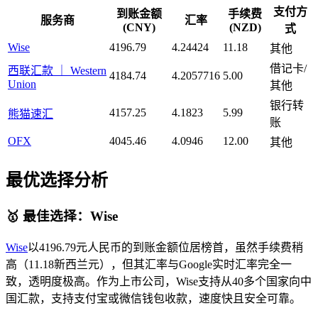
支付方
到账金额
手续费
服务商
汇率
(CNY)
(NZD)
式
Wise
4196.79
4.24424
11.18
其他
借记卡/
西联汇款 ｜ Western
4184.74
4.2057716
5.00
Union
其他
银行转
4157.25
4.1823
5.99
熊猫速汇
账
OFX
4045.46
4.0946
12.00
其他
最优选择分析
🥇 最佳选择：Wise
Wise
以4196.79元人民币的到账金额位居榜首，虽然手续费稍
高（11.18新西兰元），但其汇率与Google实时汇率完全一
致，透明度极高。作为上市公司，Wise支持从40多个国家向中
国汇款，支持支付宝或微信钱包收款，速度快且安全可靠。