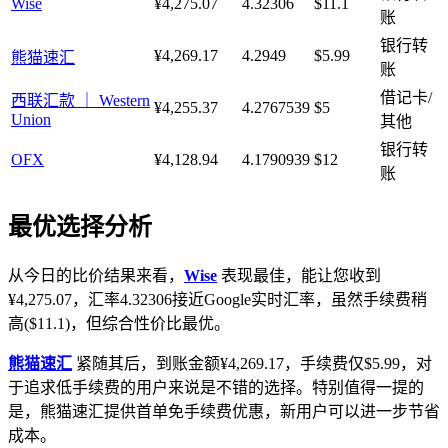
Wise
¥4,275.07
4.32306
$11.1
账
银行转
¥4,269.17
4.2949
$5.99
熊猫速汇
账
借记卡/
西联汇款 ｜ Western
¥4,255.37
4.2767539
$5
Union
其他
银行转
OFX
¥4,128.94
4.1790939
$12
账
最优选择分析
从今日的比价结果来看，
Wise
表现最佳，能让您收到
¥4,275.07，汇率4.32306接近Google实时汇率，虽然手续费稍
高($11.1)，但综合性价比最优。
熊猫速汇
紧随其后，到账金额¥4,269.17，手续费仅$5.99，对
于追求低手续费的用户来说是不错的选择。特别值得一提的
是，熊猫速汇提供首单免手续费优惠，新用户可以进一步节省
成本。