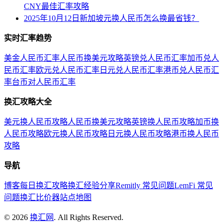
CNY最佳汇率攻略
2025年10月12日新加坡元换人民币怎么换最省钱？
实时汇率趋势
美金人民币汇率
人民币换美元攻略
英镑兑人民币汇率
加币兑人
民币汇率
欧元兑人民币汇率
日元兑人民币汇率
港币兑人民币汇
率
台币对人民币汇率
换汇攻略大全
美元换人民币攻略
人民币换美元攻略
英镑换人民币攻略
加币换
人民币攻略
欧元换人民币攻略
日元换人民币攻略
港币换人民币
攻略
导航
博客
每日换汇攻略
换汇经验分享
Remitly 常见问题
LemFi 常见
问题
换汇比价器
站点地图
©
2026
换汇网
. All Rights Reserved.