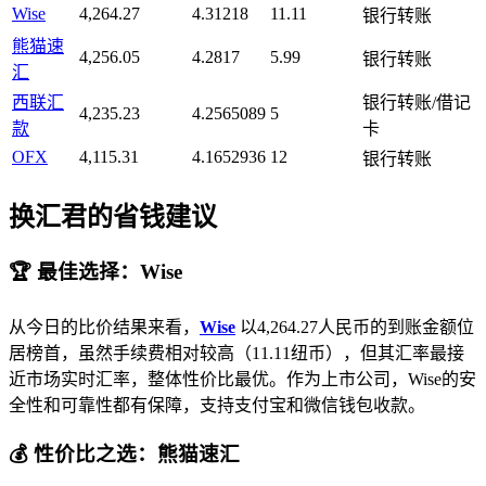
Wise
4,264.27
4.31218
11.11
银行转账
熊猫速
4,256.05
4.2817
5.99
银行转账
汇
西联汇
银行转账/借记
4,235.23
4.2565089
5
款
卡
OFX
4,115.31
4.1652936
12
银行转账
换汇君的省钱建议
🏆 最佳选择：Wise
从今日的比价结果来看，
Wise
以4,264.27人民币的到账金额位
居榜首，虽然手续费相对较高（11.11纽币），但其汇率最接
近市场实时汇率，整体性价比最优。作为上市公司，Wise的安
全性和可靠性都有保障，支持支付宝和微信钱包收款。
💰 性价比之选：熊猫速汇