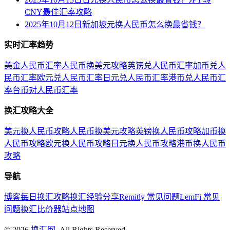
CNY最佳汇率攻略
2025年10月12日新加坡元换人民币怎么换最省钱？
实时汇率趋势
美金人民币汇率
人民币换美元攻略
英镑兑人民币汇率
加币兑人
民币汇率
欧元兑人民币汇率
日元兑人民币汇率
港币兑人民币汇
率
台币对人民币汇率
换汇攻略大全
美元换人民币攻略
人民币换美元攻略
英镑换人民币攻略
加币换
人民币攻略
欧元换人民币攻略
日元换人民币攻略
港币换人民币
攻略
导航
博客
每日换汇攻略
换汇经验分享
Remitly 常见问题
LemFi 常见
问题
换汇比价器
站点地图
©
2026
换汇网
. All Rights Reserved.