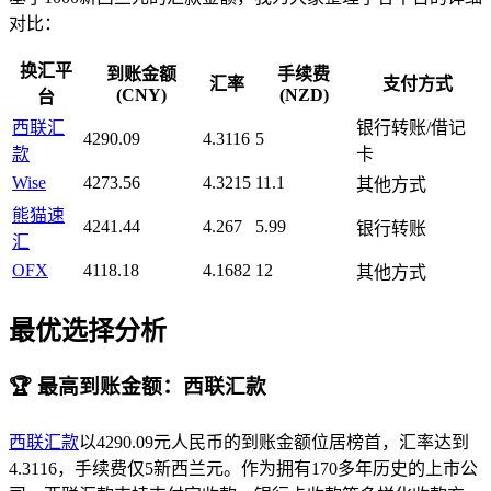
对比：
换汇平
到账金额
手续费
汇率
支付方式
(CNY)
(NZD)
台
西联汇
银行转账/借记
4290.09
4.3116
5
款
卡
Wise
4273.56
4.3215
11.1
其他方式
熊猫速
4241.44
4.267
5.99
银行转账
汇
OFX
4118.18
4.1682
12
其他方式
最优选择分析
🏆 最高到账金额：西联汇款
西联汇款
以4290.09元人民币的到账金额位居榜首，汇率达到
4.3116，手续费仅5新西兰元。作为拥有170多年历史的上市公