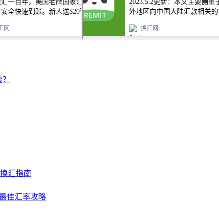
钱？
及换汇指南
NY最佳汇率攻略