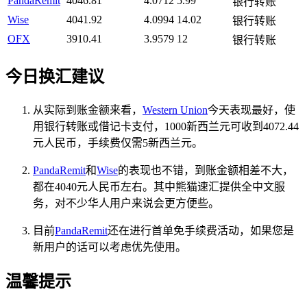
PandaRemit
4046.81
4.0712
5.99
银行转账
Wise
4041.92
4.0994
14.02
银行转账
OFX
3910.41
3.9579
12
银行转账
今日换汇建议
从实际到账金额来看，
Western Union
今天表现最好，使
用银行转账或借记卡支付，1000新西兰元可收到4072.44
元人民币，手续费仅需5新西兰元。
PandaRemit
和
Wise
的表现也不错，到账金额相差不大，
都在4040元人民币左右。其中熊猫速汇提供全中文服
务，对不少华人用户来说会更方便些。
目前
PandaRemit
还在进行首单免手续费活动，如果您是
新用户的话可以考虑优先使用。
温馨提示