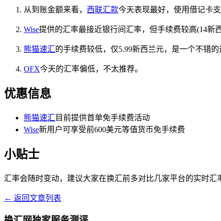
从到账金额来看，
西联汇款
今天表现最好，使用借记卡支付
Wise
提供的汇率最接近银行间汇率，但手续费较高(14新
熊猫速汇
的手续费较低，仅5.99新西兰元，是一个不
OFX
今天的汇率偏低，不太推荐。
优惠信息
熊猫速汇
目前提供首单免手续费活动
Wise
新用户可享受前600美元等值货币免手续费
小贴士
汇率会随时变动，建议大家在换汇前多对比几家平台的实时汇
← 返回文章列表
换汇网独家服务测评