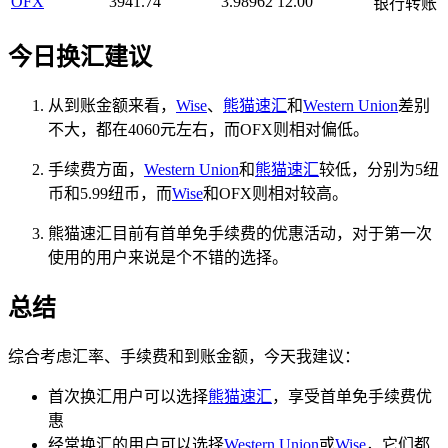
OFX
3941.74
3.98962
12.00
银行转账
今日换汇建议
从到账金额来看，
Wise
、
熊猫速汇
和
Western Union
差别
不大，都在4060元左右，而OFX则相对偏低。
手续费方面，
Western Union
和
熊猫速汇
较低，分别为5纽
币和5.99纽币，而
Wise
和OFX则相对较高。
熊猫速汇目前有首单免手续费的优惠活动，对于第一次
使用的用户来说是个不错的选择。
总结
综合考虑汇率、手续费和到账金额，今天我建议：
首次换汇用户可以选择
熊猫速汇
，享受首单免手续费优
惠
经常换汇的用户可以选择
Western Union
或
Wise
，它们都