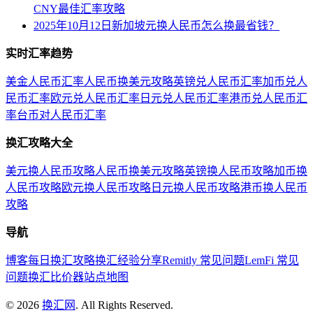
CNY最佳汇率攻略
2025年10月12日新加坡元换人民币怎么换最省钱？
实时汇率趋势
美金人民币汇率
人民币换美元攻略
英镑兑人民币汇率
加币兑人
民币汇率
欧元兑人民币汇率
日元兑人民币汇率
港币兑人民币汇
率
台币对人民币汇率
换汇攻略大全
美元换人民币攻略
人民币换美元攻略
英镑换人民币攻略
加币换
人民币攻略
欧元换人民币攻略
日元换人民币攻略
港币换人民币
攻略
导航
博客
每日换汇攻略
换汇经验分享
Remitly 常见问题
LemFi 常见
问题
换汇比价器
站点地图
©
2026
换汇网
. All Rights Reserved.