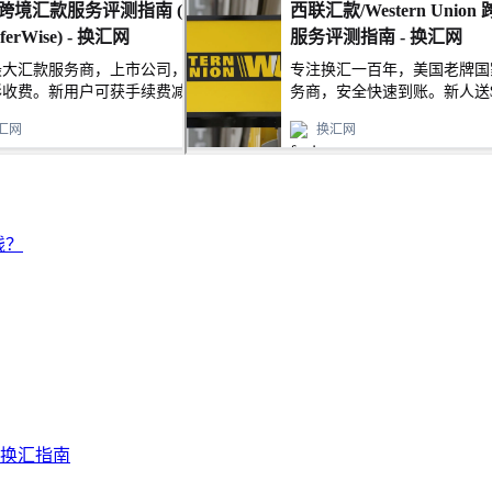
钱？
及换汇指南