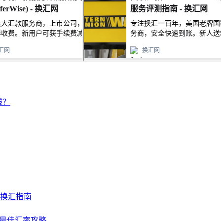
钱？
及换汇指南
NY最佳汇率攻略