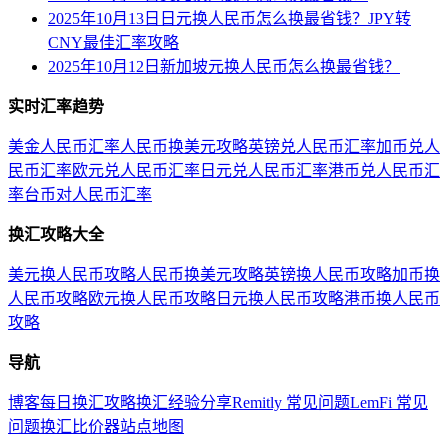
2025年10月13日日元换人民币怎么换最省钱？JPY转
CNY最佳汇率攻略
2025年10月12日新加坡元换人民币怎么换最省钱？
实时汇率趋势
美金人民币汇率
人民币换美元攻略
英镑兑人民币汇率
加币兑人
民币汇率
欧元兑人民币汇率
日元兑人民币汇率
港币兑人民币汇
率
台币对人民币汇率
换汇攻略大全
美元换人民币攻略
人民币换美元攻略
英镑换人民币攻略
加币换
人民币攻略
欧元换人民币攻略
日元换人民币攻略
港币换人民币
攻略
导航
博客
每日换汇攻略
换汇经验分享
Remitly 常见问题
LemFi 常见
问题
换汇比价器
站点地图