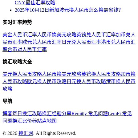
CNY最佳汇率攻略
2025年10月12日新加坡元换人民币怎么换最省钱？
实时汇率趋势
美金人民币汇率
人民币换美元攻略
英镑兑人民币汇率
加币兑人
民币汇率
欧元兑人民币汇率
日元兑人民币汇率
港币兑人民币汇
率
台币对人民币汇率
换汇攻略大全
美元换人民币攻略
人民币换美元攻略
英镑换人民币攻略
加币换
人民币攻略
欧元换人民币攻略
日元换人民币攻略
港币换人民币
攻略
导航
博客
每日换汇攻略
换汇经验分享
Remitly 常见问题
LemFi 常见
问题
换汇比价器
站点地图
©
2026
换汇网
. All Rights Reserved.