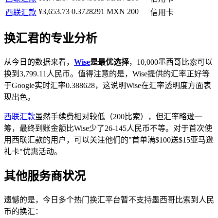
¥3,653.73
0.3728291
MXN 200
西联汇款
信用卡
换汇君的专业分析
从今日的数据来看，
Wise
是最优选择
，10,000墨西哥比索可以
换到3,799.11人民币。值得注意的是，Wise提供的汇率正好等
于Google实时汇率0.388628，这说明Wise在汇率透明度方面表
现出色。
西联汇款
虽然手续费相对较低（200比索），但汇率略逊一
筹，最终到账金额比Wise少了26-145人民币不等。对于首次使
用西联汇款的用户，可以关注他们的"首单满$100送$15亚马逊
礼卡"优惠活动。
其他服务商状况
遗憾的是，今日多个热门换汇平台暂不支持墨西哥比索到人民
币的换汇：