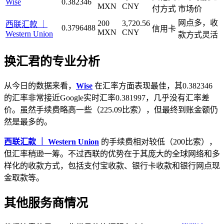
Wise
0.382346
MXN
CNY
付方式
市场价
网点多，收
200
3,720.56
西联汇款 ｜
0.3796488
信用卡
MXN
CNY
Western Union
款方式灵活
换汇君的专业分析
从今日的数据来看，
Wise
在汇率方面表现最佳，其0.382346
的汇率非常接近Google实时汇率0.381997，几乎没有汇率差
价。虽然手续费略高一些（225.09比索），但最终到账金额仍
然是最多的。
西联汇款 ｜ Western Union
的手续费相对较低（200比索），
但汇率稍逊一筹。不过西联的优势在于其庞大的全球网络和多
样化的收款方式，包括支付宝收款、银行卡收款和银行网点现
金取款等。
其他服务商情况