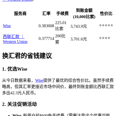
到账金额
服务商
汇率
手续费
性价比
(10,000比索)
225.01
⭐⭐⭐⭐⭐
Wise
0.383008
3,743.9元
比索
200比
西联汇款 ｜
⭐⭐⭐⭐
0.377714
3,701.6元
Western Union
索
换汇君的省钱建议
1. 优选Wise
从今日数据来看，
Wise
提供了最优的综合性价比。虽然手续费
略高，但其汇率更接近市场中间价，最终到账金额比西联汇款
多出42.3元人民币。
2. 关注促销活动
Wise
: 新用户前$600免手续费（需要注意这个优惠可能