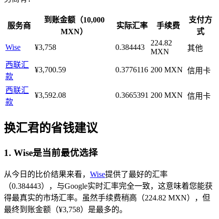
到账金额（10,000
支付方
服务商
实际汇率
手续费
MXN）
式
224.82
Wise
¥3,758
0.384443
其他
MXN
西联汇
¥3,700.59
0.3776116
200 MXN
信用卡
款
西联汇
¥3,592.08
0.3665391
200 MXN
信用卡
款
换汇君的省钱建议
1.
Wise是当前最优选择
从今日的比价结果来看，
Wise
提供了最好的汇率
（0.384443），与Google实时汇率完全一致，这意味着您能获
得最真实的市场汇率。虽然手续费稍高（224.82 MXN），但
最终到账金额（¥3,758）是最多的。