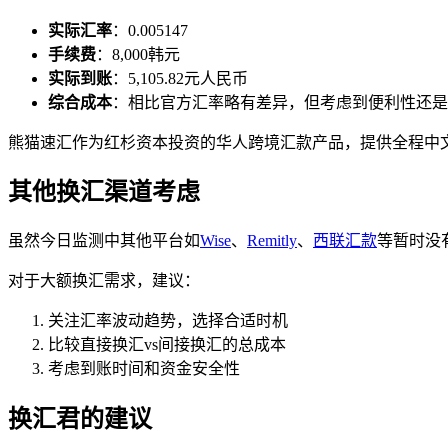
实际汇率
：0.005147
手续费
：8,000韩元
实际到账
：5,105.82元人民币
综合成本
：相比官方汇率略有差异，但考虑到便利性还是
熊猫速汇作为红杉资本投资的华人跨境汇款产品，提供全程中
其他换汇渠道考虑
虽然今日监测中其他平台如
Wise
、
Remitly
、
西联汇款
等暂时没
对于大额换汇需求，建议：
关注汇率波动趋势，选择合适时机
比较直接换汇vs间接换汇的总成本
考虑到账时间和资金安全性
换汇君的建议