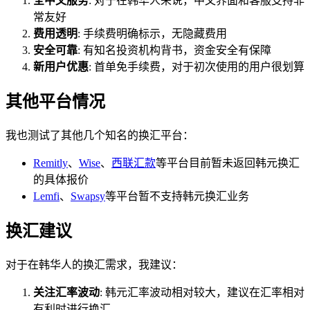
全中文服务
: 对于在韩华人来说，中文界面和客服支持非
常友好
费用透明
: 手续费明确标示，无隐藏费用
安全可靠
: 有知名投资机构背书，资金安全有保障
新用户优惠
: 首单免手续费，对于初次使用的用户很划算
其他平台情况
我也测试了其他几个知名的换汇平台：
Remitly
、
Wise
、
西联汇款
等平台目前暂未返回韩元换汇
的具体报价
Lemfi
、
Swapsy
等平台暂不支持韩元换汇业务
换汇建议
对于在韩华人的换汇需求，我建议：
关注汇率波动
: 韩元汇率波动相对较大，建议在汇率相对
有利时进行换汇