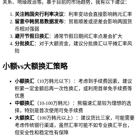
关系、地缘政治等。基于目前的市场趋势，我有以下建议：
关注韩国央行利率决议
：利率变动会直接影响韩元汇率
留意中韩贸易数据发布
：贸易顺差或逆差会影响两国货
币相对强弱
避开节假日换汇
：通常节假日期间汇率点差会扩大
分批换汇
：对于大额资金，建议分批换汇以平摊汇率风
险
小额vs大额换汇策略
小额换汇
（10万韩元以下）：考虑到手续费因素，建议
积累一定金额后再一次性换汇，或利用首单免手续费等
优惠
中额换汇
（10-100万韩元）：熊猫速汇是较为理想的选
择，特别是首次使用可免手续费
大额换汇
（100万韩元以上）：建议货比三家，可能需要
考虑传统银行渠道，虽然汇率可能不如专业换汇平台，
但安全性和稳定性有保障