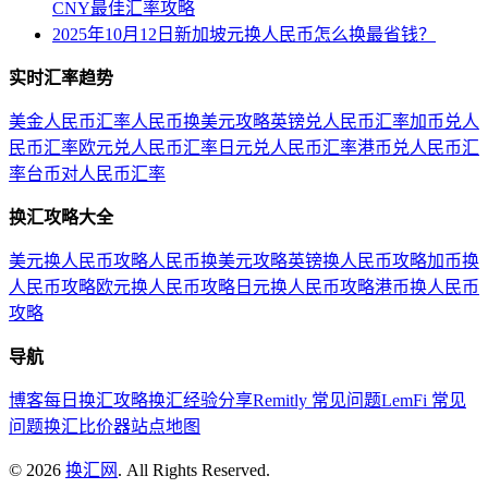
CNY最佳汇率攻略
2025年10月12日新加坡元换人民币怎么换最省钱？
实时汇率趋势
美金人民币汇率
人民币换美元攻略
英镑兑人民币汇率
加币兑人
民币汇率
欧元兑人民币汇率
日元兑人民币汇率
港币兑人民币汇
率
台币对人民币汇率
换汇攻略大全
美元换人民币攻略
人民币换美元攻略
英镑换人民币攻略
加币换
人民币攻略
欧元换人民币攻略
日元换人民币攻略
港币换人民币
攻略
导航
博客
每日换汇攻略
换汇经验分享
Remitly 常见问题
LemFi 常见
问题
换汇比价器
站点地图
©
2026
换汇网
. All Rights Reserved.