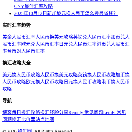
CNY最佳汇率攻略
2025年10月12日新加坡元换人民币怎么换最省钱？
实时汇率趋势
美金人民币汇率
人民币换美元攻略
英镑兑人民币汇率
加币兑人
民币汇率
欧元兑人民币汇率
日元兑人民币汇率
港币兑人民币汇
率
台币对人民币汇率
换汇攻略大全
美元换人民币攻略
人民币换美元攻略
英镑换人民币攻略
加币换
人民币攻略
欧元换人民币攻略
日元换人民币攻略
港币换人民币
攻略
导航
博客
每日换汇攻略
换汇经验分享
Remitly 常见问题
LemFi 常见
问题
换汇比价器
站点地图
©
2026
换汇网
. All Rights Reserved.