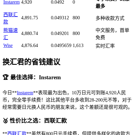
Instarem
4,920
0.0492
0
最多
西联汇
4,891.75
0.049312
800
多种收款方式
款
熊猫速
中文服务，首单
4,880.74
0.049201
800
汇
免费
Wise
4,876.64
0.0495659
1,613
实时汇率
换汇君的省钱建议
🏆 最佳选择：Instarem
今日**
Instarem
**表现最为出色，10万日元可到账4,920人民
币，完全零手续费！这比其他平台多收到28-200元不等，对于
经常需要日元换人民币的朋友来说，这个差额还是很可观的。
🥈 性价比之选：西联汇款
**
西联汇款
**虽然有800日元手续费，但提供多样化的收款方