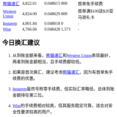
4,822.61
0.048615
800
熊猫速汇
首单免手续费
首单满$100送$20亚
Western
4,824.00
0.048629
800
Union
马逊礼卡
Instarem
4,801.84
0.048018
0
-
Wise
4,766.66
0.048428
1,573
-
今日换汇建议
从到账金额来看，
熊猫速汇
和
Western Union
表现最好，
两者到账金额相当，且手续费都较低。
如果是首次换汇，建议考虑
熊猫速汇
，因为有首单免手
续费的优惠。
Instarem
虽然号称零手续费，但实际汇率略低，总体到账
金额排在第三位。
Wise
的手续费相对较高，但其服务稳定可靠，适合对安
全性要求较高的用户。