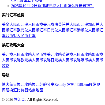
CNY最佳汇率攻略
2025年10月12日新加坡元换人民币怎么换最省钱？
实时汇率趋势
美金人民币汇率
人民币换美元攻略
英镑兑人民币汇率
加币兑人
民币汇率
欧元兑人民币汇率
日元兑人民币汇率
港币兑人民币汇
率
台币对人民币汇率
换汇攻略大全
美元换人民币攻略
人民币换美元攻略
英镑换人民币攻略
加币换
人民币攻略
欧元换人民币攻略
日元换人民币攻略
港币换人民币
攻略
导航
博客
每日换汇攻略
换汇经验分享
Remitly 常见问题
LemFi 常见
问题
换汇比价器
站点地图
©
2026
换汇网
. All Rights Reserved.