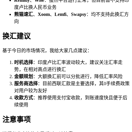
Remitly
、
Wise
：虽然平台运行正常，但目前暂不支持印
度卢比换人民币业务
熊猫速汇
、
Xoom
、
Lemfi
、
Swapsy
：均不支持此换汇方
向
换汇建议
基于今日的市场情况，我给大家几点建议：
时机选择
：印度卢比汇率波动较大，建议关注汇率走
势，在相对高点进行换汇
金额规划
：大额换汇前可以分批进行，降低汇率风险
服务商选择
：目前西联汇款是主要选择，其0手续费政策
对用户较为友好
收款方式
：推荐使用支付宝收款，到账速度快且便于后
续使用
注意事项