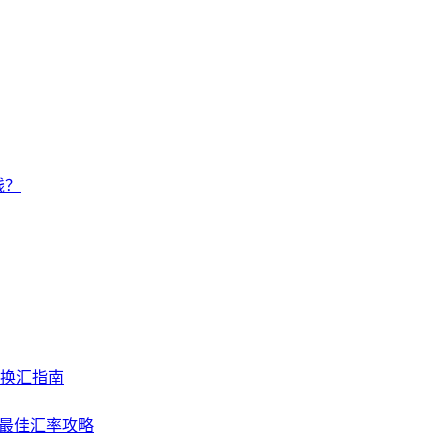
钱？
及换汇指南
NY最佳汇率攻略