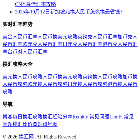
CNY最佳汇率攻略
2025年10月12日新加坡元换人民币怎么换最省钱？
实时汇率趋势
美金人民币汇率
人民币换美元攻略
英镑兑人民币汇率
加币兑人
民币汇率
欧元兑人民币汇率
日元兑人民币汇率
港币兑人民币汇
率
台币对人民币汇率
换汇攻略大全
美元换人民币攻略
人民币换美元攻略
英镑换人民币攻略
加币换
人民币攻略
欧元换人民币攻略
日元换人民币攻略
港币换人民币
攻略
导航
博客
每日换汇攻略
换汇经验分享
Remitly 常见问题
LemFi 常见
问题
换汇比价器
站点地图
©
2026
换汇网
. All Rights Reserved.