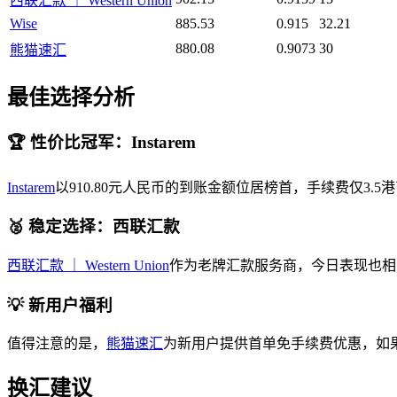
西联汇款 ｜ Western Union
Wise
885.53
0.915
32.21
880.08
0.9073
30
熊猫速汇
最佳选择分析
🏆 性价比冠军：Instarem
Instarem
以910.80元人民币的到账金额位居榜首，手续费仅
🥈 稳定选择：西联汇款
西联汇款 ｜ Western Union
作为老牌汇款服务商，今日表现也相
💡 新用户福利
值得注意的是，
熊猫速汇
为新用户提供首单免手续费优惠，如
换汇建议