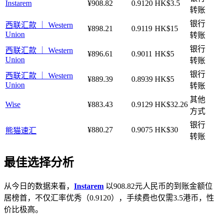
Instarem
¥908.82
0.9120
HK$3.5
转账
银行
西联汇款 ｜ Western
¥898.21
0.9119
HK$15
Union
转账
银行
西联汇款 ｜ Western
¥896.61
0.9011
HK$5
Union
转账
银行
西联汇款 ｜ Western
¥889.39
0.8939
HK$5
Union
转账
其他
Wise
¥883.43
0.9129
HK$32.26
方式
银行
¥880.27
0.9075
HK$30
熊猫速汇
转账
最佳选择分析
从今日的数据来看，
Instarem
以908.82元人民币的到账金额位
居榜首，不仅汇率优秀（0.9120），手续费也仅需3.5港币，性
价比极高。