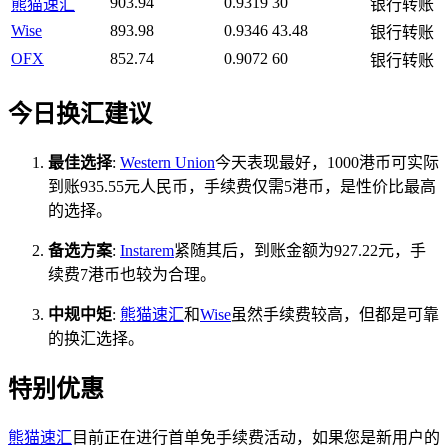
903.94
0.9319
30
熊猫速汇
银行转账
Wise
893.98
0.9346
43.48
银行转账
OFX
852.74
0.9072
60
银行转账
今日换汇建议
最佳选择
:
Western Union
今天表现最好，1000港币可实际
到账935.55元人民币，手续费仅需5港币，是性价比最高
的选择。
备选方案
:
Instarem
紧随其后，到账金额为927.22元，手
续费7港币也较为合理。
中规中矩
:
熊猫速汇
和
Wise
虽然手续费较高，但都是可靠
的换汇选择。
特别优惠
熊猫速汇
目前正在进行首单免手续费活动，如果您是新用户的