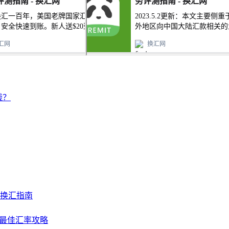
钱？
及换汇指南
NY最佳汇率攻略