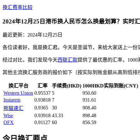
换汇费率比较
2024年12月25日港币换人民币怎么换最划算？实
最近更新：
2024年12月25日
各位读者好，我是换汇君。今天是圣诞节，来给大家送上一份实用的
经过对比，我们发现今天
西联汇款
提供了最优惠的汇率，1000
其他主流换汇服务商的报价如下（按实际到账金额从高到低排
换汇平台
汇率
手续费(HKD)
1000HKD实际到账(CNY)
Western Union
0.95537
5
950.60
Instarem
0.93818
7
931.61
0.9365
30
908.40
熊猫速汇
Wise
0.93918
43.33
898.48
OFX
0.91127
60
856.59
今日换汇要点