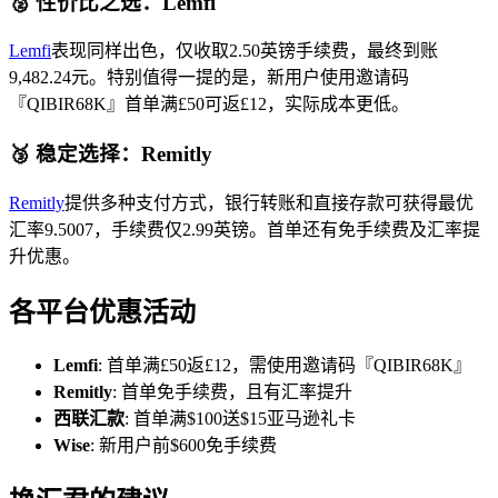
🥈 性价比之选：Lemfi
Lemfi
表现同样出色，仅收取2.50英镑手续费，最终到账
9,482.24元。特别值得一提的是，新用户使用邀请码
『QIBIR68K』首单满£50可返£12，实际成本更低。
🥉 稳定选择：Remitly
Remitly
提供多种支付方式，银行转账和直接存款可获得最优
汇率9.5007，手续费仅2.99英镑。首单还有免手续费及汇率提
升优惠。
各平台优惠活动
Lemfi
: 首单满£50返£12，需使用邀请码『QIBIR68K』
Remitly
: 首单免手续费，且有汇率提升
西联汇款
: 首单满$100送$15亚马逊礼卡
Wise
: 新用户前$600免手续费