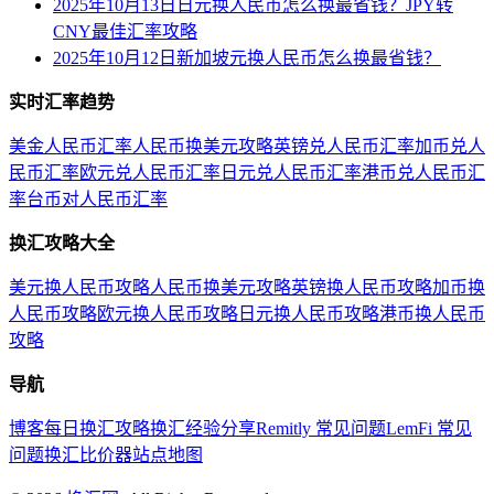
2025年10月13日日元换人民币怎么换最省钱？JPY转
CNY最佳汇率攻略
2025年10月12日新加坡元换人民币怎么换最省钱？
实时汇率趋势
美金人民币汇率
人民币换美元攻略
英镑兑人民币汇率
加币兑人
民币汇率
欧元兑人民币汇率
日元兑人民币汇率
港币兑人民币汇
率
台币对人民币汇率
换汇攻略大全
美元换人民币攻略
人民币换美元攻略
英镑换人民币攻略
加币换
人民币攻略
欧元换人民币攻略
日元换人民币攻略
港币换人民币
攻略
导航
博客
每日换汇攻略
换汇经验分享
Remitly 常见问题
LemFi 常见
问题
换汇比价器
站点地图