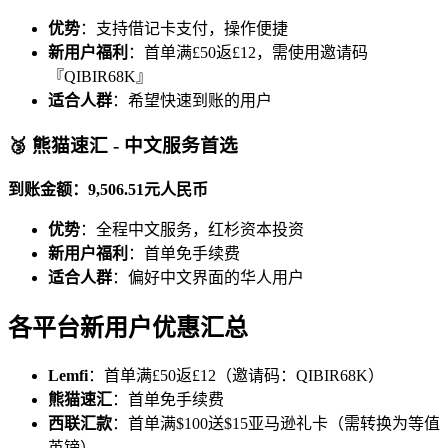
优势
：支持借记卡支付，操作便捷
新用户福利
：首单满£50返£12，需使用邀请码
『QIBIR68K』
适合人群
：希望快速到账的用户
🥉 熊猫速汇 - 中文服务首选
到账金额：9,506.51元人民币
优势
：全程中文服务，红杉资本投资
新用户福利
：首单免手续费
适合人群
：偏好中文界面的华人用户
各平台新用户优惠汇总
Lemfi
：首单满£50返£12（邀请码：QIBIR68K）
熊猫速汇
：首单免手续费
西联汇款
：首单满$100送$15亚马逊礼卡（需转换为等值
英镑）