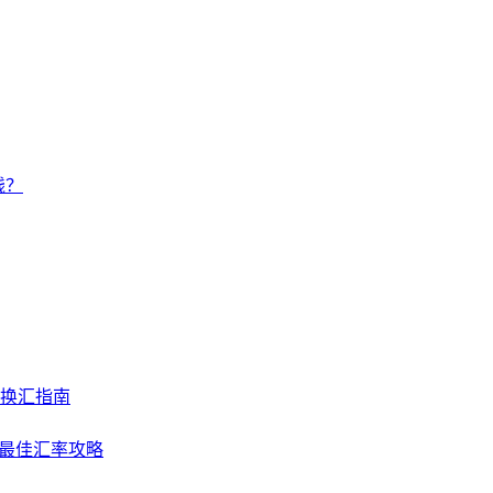
钱？
及换汇指南
NY最佳汇率攻略