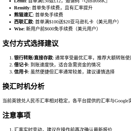
Lemfi
: 首单满£50返£12，邀请码『QIBIR68K』
Remitly
: 首单免手续费，且有汇率提升
熊猫速汇
: 首单免手续费
西联汇款
: 首单满$100送$20亚马逊礼卡（美元用户）
Wise
: 新用户前$600免手续费（美元用户）
支付方式选择建议
银行转账/直接存款
: 通常享受最优汇率，推荐大额转账使
借记卡
: 到账速度快，适合急需资金的情况
信用卡
: 虽然便捷但汇率通常较差，建议谨慎选择
换汇时机分析
当前英镑兑人民币汇率相对稳定，各平台提供的汇率与Goog
注意事项
汇率实时变动，建议在操作前再次确认最新报价