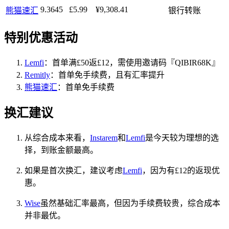
9.3645
£5.99
¥9,308.41
熊猫速汇
银行转账
特别优惠活动
Lemfi
：首单满£50返£12，需使用邀请码『QIBIR68K』
Remitly
：首单免手续费，且有汇率提升
熊猫速汇
：首单免手续费
换汇建议
从综合成本来看，
Instarem
和
Lemfi
是今天较为理想的选
择，到账金额最高。
如果是首次换汇，建议考虑
Lemfi
，因为有£12的返现优
惠。
Wise
虽然基础汇率最高，但因为手续费较贵，综合成本
并非最优。