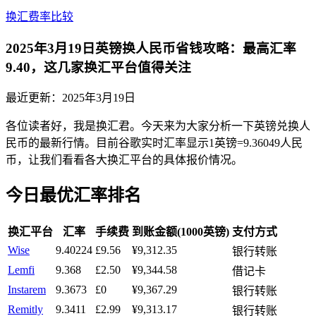
换汇费率比较
2025年3月19日英镑换人民币省钱攻略：最高汇率
9.40，这几家换汇平台值得关注
最近更新：
2025年3月19日
各位读者好，我是换汇君。今天来为大家分析一下英镑兑换人
民币的最新行情。目前谷歌实时汇率显示1英镑=9.36049人民
币，让我们看看各大换汇平台的具体报价情况。
今日最优汇率排名
换汇平台
汇率
手续费
到账金额(1000英镑)
支付方式
Wise
9.40224
£9.56
¥9,312.35
银行转账
Lemfi
9.368
£2.50
¥9,344.58
借记卡
Instarem
9.3673
£0
¥9,367.29
银行转账
Remitly
9.3411
£2.99
¥9,313.17
银行转账