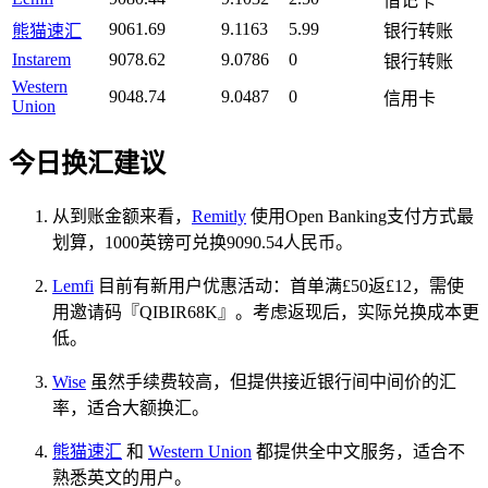
借记卡
9061.69
9.1163
5.99
熊猫速汇
银行转账
Instarem
9078.62
9.0786
0
银行转账
Western
9048.74
9.0487
0
信用卡
Union
今日换汇建议
从到账金额来看，
Remitly
使用Open Banking支付方式最
划算，1000英镑可兑换9090.54人民币。
Lemfi
目前有新用户优惠活动：首单满£50返£12，需使
用邀请码『QIBIR68K』。考虑返现后，实际兑换成本更
低。
Wise
虽然手续费较高，但提供接近银行间中间价的汇
率，适合大额换汇。
熊猫速汇
和
Western Union
都提供全中文服务，适合不
熟悉英文的用户。