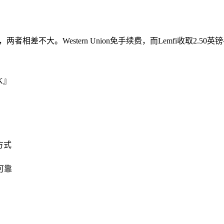
者相差不大。Western Union免手续费，而Lemfi收取2.5
K』
方式
可靠