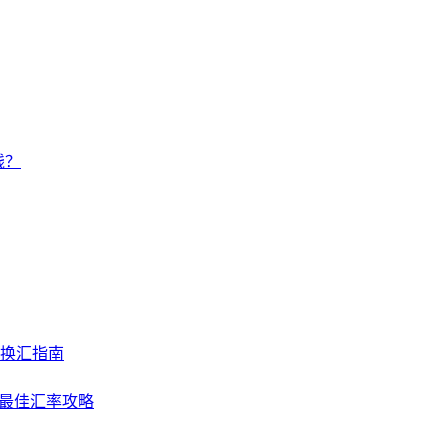
钱？
及换汇指南
NY最佳汇率攻略