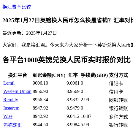
换汇费率比较
2025年1月27日英镑换人民币怎么换最省钱？汇率对
最近更新：
2025年1月27日
大家好，我是换汇君。今天来为大家分析一下英镑兑换人民币的最新
各平台1000英镑兑换人民币实时报价对比
换汇平台
到账金额(CNY)
汇率
手续费(GBP)
支付方式
Lemfi
9006.10
9.0061
0
借记卡
Western Union
8956.90
8.9569
0
信用卡
Remitly
8956.34
8.9832
2.99
网银转账
Instarem
8947.92
8.9479
0
银行转账
Wise
8942.92
9.0412
10.87
多种方式
8944.50
8.9984
5.99
熊猫速汇
银行转账