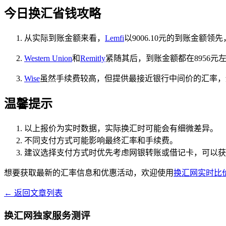
今日换汇省钱攻略
从实际到账金额来看，
Lemfi
以9006.10元的到账金额
Western Union
和
Remitly
紧随其后，到账金额都在8956元左右
Wise
虽然手续费较高，但提供最接近银行中间价的汇率，
温馨提示
以上报价为实时数据，实际换汇时可能会有细微差异。
不同支付方式可能影响最终汇率和手续费。
建议选择支付方式时优先考虑网银转账或借记卡，可以获
想要获取最新的汇率信息和优惠活动，欢迎使用
换汇网实时比
← 返回文章列表
换汇网独家服务测评