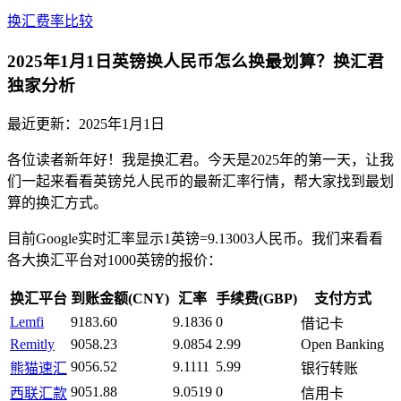
换汇费率比较
2025年1月1日英镑换人民币怎么换最划算？换汇君
独家分析
最近更新：
2025年1月1日
各位读者新年好！我是换汇君。今天是2025年的第一天，让我
们一起来看看英镑兑人民币的最新汇率行情，帮大家找到最划
算的换汇方式。
目前Google实时汇率显示1英镑=9.13003人民币。我们来看看
各大换汇平台对1000英镑的报价：
换汇平台
到账金额(CNY)
汇率
手续费(GBP)
支付方式
Lemfi
9183.60
9.1836
0
借记卡
Remitly
9058.23
9.0854
2.99
Open Banking
9056.52
9.1111
5.99
熊猫速汇
银行转账
9051.88
9.0519
0
西联汇款
信用卡