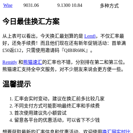
Wise
9031.06
9.1300
10.84
多种方式
今日最佳换汇方案
从上表可以看出，今天换汇最划算的是
Lemfi
，不仅汇率最
好，还免手续费！而且他们现在还有新年促销活动：首单满
£50返£12，只需使用邀请码『QIBIR68K』。
Remitly
和
熊猫速汇
的汇率也不错，分别排在第二和第三位。
熊猫速汇支持全中文服务，对不少朋友来说会更方便一些。
温馨提示
汇率会实时变动，建议在换汇前多比较几家
不同支付方式可能影响最终汇率和手续费
首次使用建议先小额尝试
留意各平台的优惠活动，可以省下不少钱
想要获取最新的汇率信息和优惠活动，欢迎使用
换汇网实时比