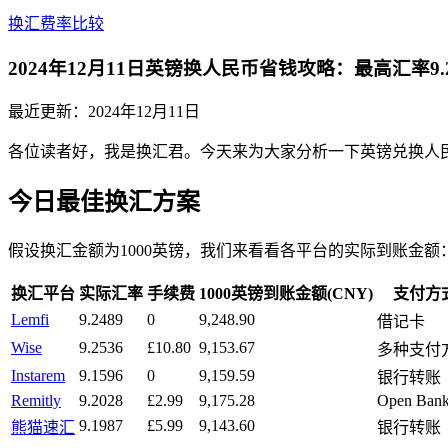
换汇费率比较
2024年12月11日英镑换人民币省钱攻略：最高汇率9
最近更新：
2024年12月11日
各位读者好，我是换汇君。今天来为大家分析一下英镑兑换人民币
今日最佳换汇方案
假设换汇金额为1000英镑，我们来看看各平台的实际到账金额
换汇平台
实际汇率
手续费
1000英镑到账金额(CNY)
支付方
Lemfi
9.2489
0
9,248.90
借记卡
Wise
9.2536
£10.80
9,153.67
多种支付
Instarem
9.1596
0
9,159.59
银行转账
Remitly
9.2028
£2.99
9,175.28
Open Bank
9.1987
£5.99
9,143.60
熊猫速汇
银行转账