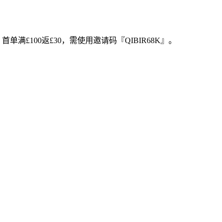
满£100返£30，需使用邀请码『QIBIR68K』。