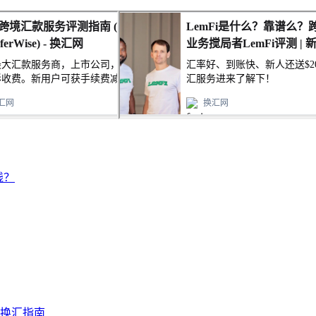
钱？
及换汇指南